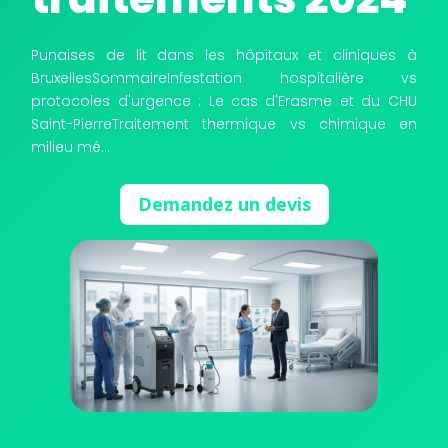
TRAITEMENT THERMIQUE : VAPEUR SÈCHE
Punaises de lit dans les hôpitaux et cliniques à
BruxellesSommaireInfestation hospitalière vs
protocoles d'urgence : Le cas d'Erasme et du CHU
Saint-PierreTraitement thermique vs chimique en
milieu mé...
Demandez un devis
TRAITEMENT PAR CRYOGÉNISATION
OÙ EXERÇONS NOUS ?