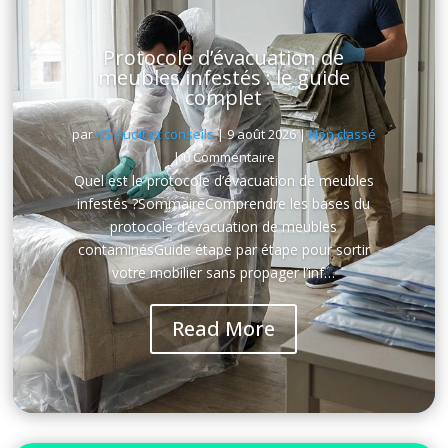
Protocole d’évacuation de
meubles infestés : le guide
complet
par
KS Audit et conseils
|
9 août 2026
|
Non classé
| 0 Commentaire
Quel est le protocole d’évacuation de meubles
infestés ?SommaireComprendre les bases du
protocole d’évacuation de meubles
contaminésGuide étape par étape pour sortir
votre mobilier sans propager l’inf…
Read More