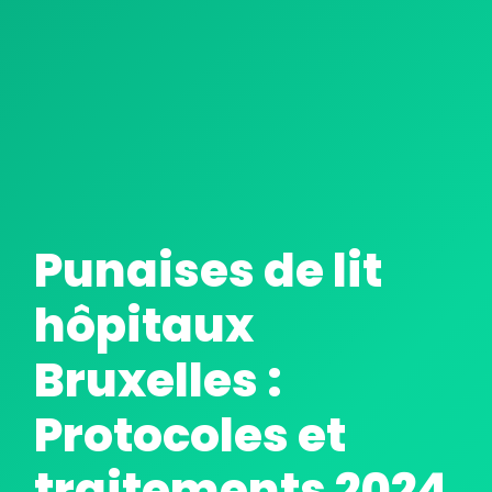
TRAITEMENT THERMIQUE : CANON À CHALEUR
Punaises de lit
hôpitaux
Bruxelles :
Protocoles et
traitements 2024