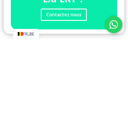
Contactez nous
NL
EN
FR_BE
CONTACTEZ NOUS
Demandez Une
Estimation
Obtenez une estimation gratuite et personnalisée
pour l’éradication des punaises de lit à Bruxelles.
Nos experts évalueront la situation et vous
fourniront un devis détaillé pour un traitement
adapté à vos besoins. Vous avez un problème,
nous avons les solutions ! Contactez-nous dès
maintenant pour planifier une inspection rapide