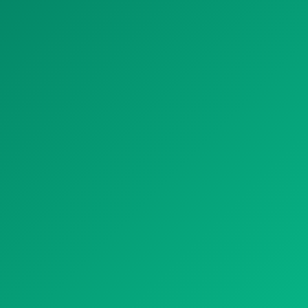
HÔTEL
COMMERCE ET BUREAU
HÔPITAL
THÉÂTRE ET CINÉMA