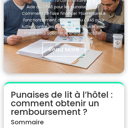
classé
| 0 Commentaire
Aide du CPAS pour les punaises de lit :
Comment se faire financer ?SommaireLe
fonctionnement des aides du CPAS pour
lutter contre les punaises de litGuide pas-
à-pas pour solliciter le chèque mobilier…
Read More
Punaises de lit à l’hôtel :
comment obtenir un
remboursement ?
Sommaire