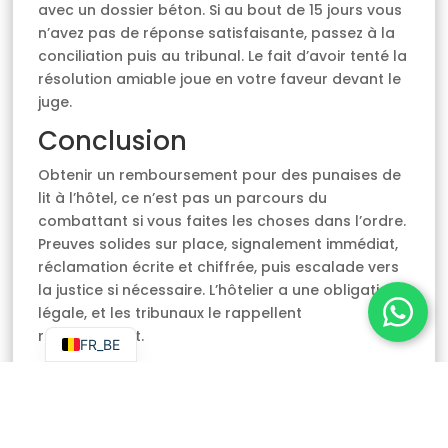
avec un dossier béton. Si au bout de 15 jours vous
n’avez pas de réponse satisfaisante, passez à la
conciliation puis au tribunal. Le fait d’avoir tenté la
résolution amiable joue en votre faveur devant le
juge.
Conclusion
Obtenir un remboursement pour des punaises de
lit à l’hôtel, ce n’est pas un parcours du
combattant si vous faites les choses dans l’ordre.
Preuves solides sur place, signalement immédiat,
réclamation écrite et chiffrée, puis escalade vers
NL
la justice si nécessaire. L’hôtelier a une obligation
EN
légale, et les tribunaux le rappellent
régulièrement.
FR_BE
Si vous êtes dans cette situation et que vous
suspectez avoir ramené des punaises chez vous
après votre séjour, n’attendez pas. Chez
Punaisesdelitbruxelles, on intervient rapidement