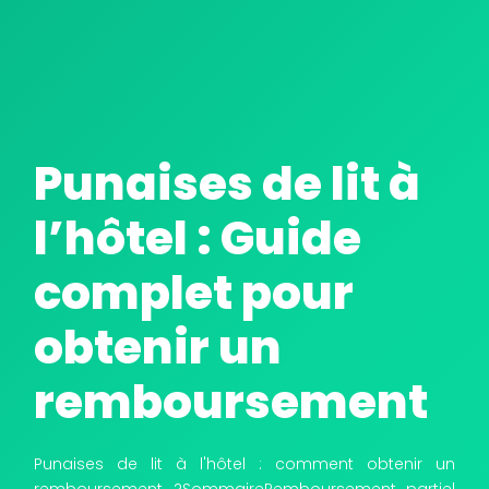
TRAITEMENT THERMIQUE : CANON À CHALEUR
Punaises de lit à
l’hôtel : Guide
complet pour
obtenir un
TRAITEMENT THERMIQUE : VAPEUR SÈCHE
remboursement
Punaises de lit à l'hôtel : comment obtenir un
remboursement ?SommaireRemboursement partiel