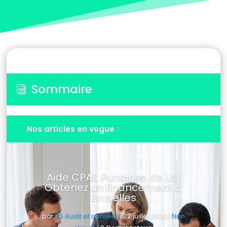
Sommaire
i
Nos articles en vogue :
Aide CPAS Punaises de Lit :
Obtenez un financement à
Bruxelles
par
KS Audit et conseils
|
22 juillet 2026
|
Non